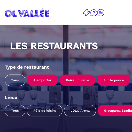
LES RESTAURANTS
Type de restaurant
Tous
A emporter
Boire un verre
Sur le pouce
Lieux
Tous
Pôle de loisirs
LDLC Arena
Groupama Stadi