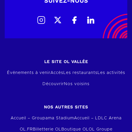
SUIVEZ-NOUS
LE SITE OL VALLÉE
Événements à venir
Accès
Les restaurants
Les activités
Découvrir
Nos voisins
NOS AUTRES SITES
Accueil – Groupama Stadium
Accueil – LDLC Arena
OL.FR
Billetterie OL
Boutique OL
OL Groupe