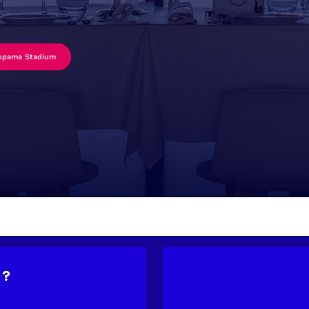
upama Stadium
 ?