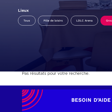
Lieux
Tous
Pôle de loisirs
LDLC Arena
Gro
Pas résultats pour votre recherche.
BESOIN D’AIDE