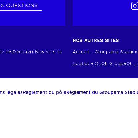
UX QUESTIONS
NOS AUTRES SITES
ivités
Découvrir
Nos voisins
Accueil – Groupama Stadiu
Boutique OL
OL Groupe
OL E
ns légales
Règlement du pôle
Règlement du Groupama Stad