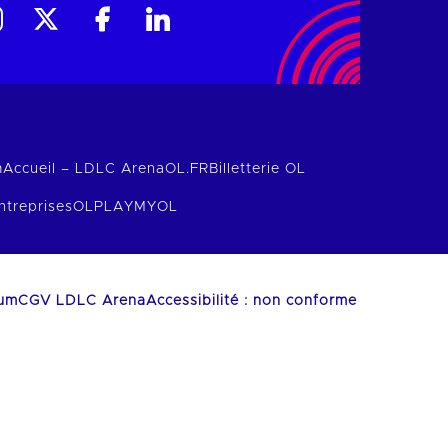
m
Accueil – LDLC Arena
OL.FR
Billetterie OL
ntreprises
OLPLAY
MYOL
ium
CGV LDLC Arena
Accessibilité : non conforme