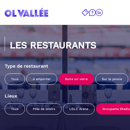
LES RESTAURANTS
Type de restaurant
Tous
A emporter
Boire un verre
Sur le pouce
Lieux
Tous
Pôle de loisirs
LDLC Arena
Groupama Stadi