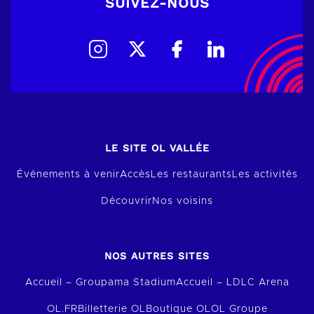
SUIVEZ-NOUS
LE SITE OL VALLÉE
Événements à venir
Accès
Les restaurants
Les activités
Découvrir
Nos voisins
NOS AUTRES SITES
Accueil – Groupama Stadium
Accueil – LDLC Arena
OL.FR
Billetterie OL
Boutique OL
OL Groupe