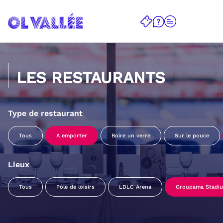
LES RESTAURANTS
Type de restaurant
Tous
A emporter
Boire un verre
Sur le pouce
Lieux
Tous
Pôle de loisirs
LDLC Arena
Groupama Stadi