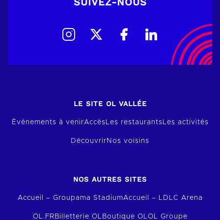
SUIVEZ-NOUS
LE SITE OL VALLÉE
Événements à venir
Accès
Les restaurants
Les activités
Découvrir
Nos voisins
NOS AUTRES SITES
Accueil – Groupama Stadium
Accueil – LDLC Arena
OL.FR
Billetterie OL
Boutique OL
OL Groupe