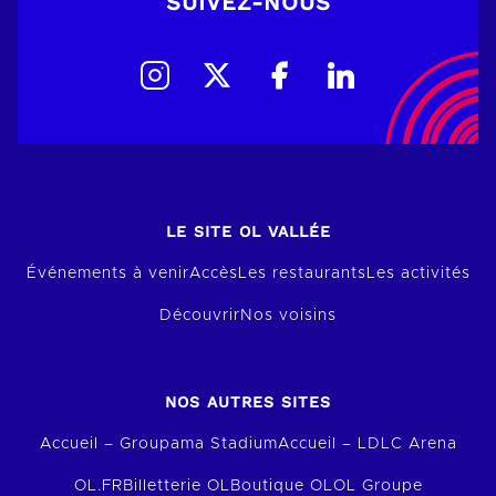
SUIVEZ-NOUS
LE SITE OL VALLÉE
Événements à venir
Accès
Les restaurants
Les activités
Découvrir
Nos voisins
NOS AUTRES SITES
Accueil – Groupama Stadium
Accueil – LDLC Arena
OL.FR
Billetterie OL
Boutique OL
OL Groupe