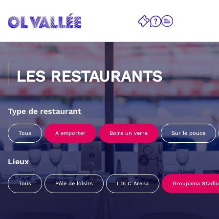
LES RESTAURANTS
Type de restaurant
Tous
A emporter
Boire un verre
Sur le pouce
Lieux
Tous
Pôle de loisirs
LDLC Arena
Groupama Stadi