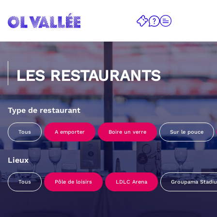
LES RESTAURANTS
Type de restaurant
Tous
A emporter
Boire un verre
Sur le pouce
Lieux
Tous
Pôle de loisirs
LDLC Arena
Groupama Stadi