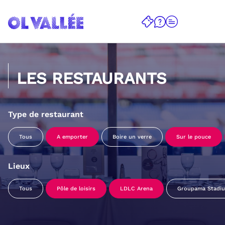
LES RESTAURANTS
Type de restaurant
Tous
A emporter
Boire un verre
Sur le pouce
Lieux
Tous
Pôle de loisirs
LDLC Arena
Groupama Stadi