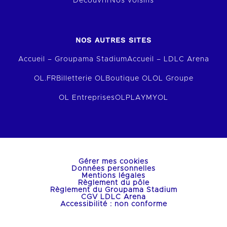
Découvrir
Nos voisins
NOS AUTRES SITES
Accueil – Groupama Stadium
Accueil – LDLC Arena
OL.FR
Billetterie OL
Boutique OL
OL Groupe
OL Entreprises
OLPLAY
MYOL
Gérer mes cookies
Données personnelles
Mentions légales
Règlement du pôle
Règlement du Groupama Stadium
CGV LDLC Arena
Accessibilité : non conforme