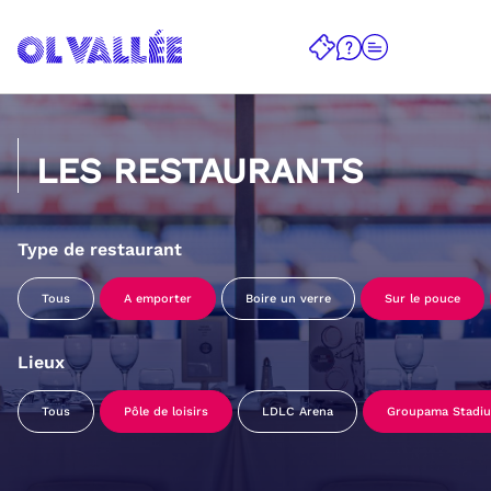
LES RESTAURANTS
Type de restaurant
Tous
A emporter
Boire un verre
Sur le pouce
Lieux
Tous
Pôle de loisirs
LDLC Arena
Groupama Stadi