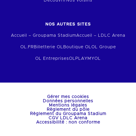
Découvrir
Nos voisins
NOS AUTRES SITES
Accueil – Groupama Stadium
Accueil – LDLC Arena
OL.FR
Billetterie OL
Boutique OL
OL Groupe
OL Entreprises
OLPLAY
MYOL
Gérer mes cookies
Données personnelles
Mentions légales
Règlement du pôle
Règlement du Groupama Stadium
CGV LDLC Arena
Accessibilité : non conforme