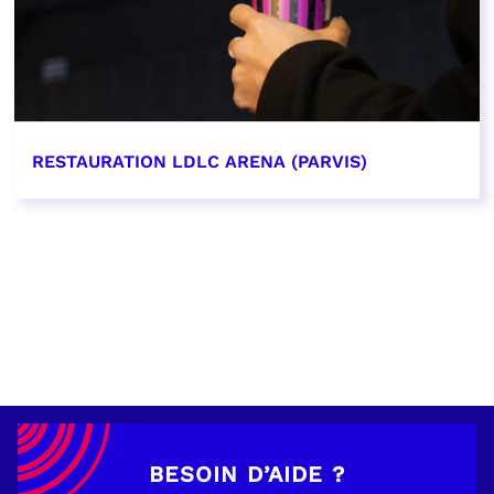
RESTAURATION LDLC ARENA (PARVIS)
EN SAVOIR PLUS
BESOIN D’AIDE ?