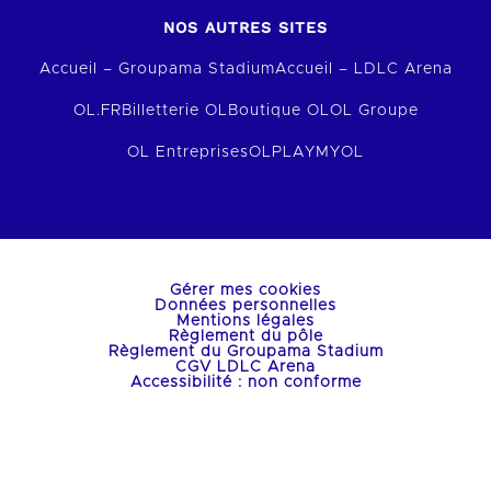
NOS AUTRES SITES
Accueil – Groupama Stadium
Accueil – LDLC Arena
OL.FR
Billetterie OL
Boutique OL
OL Groupe
OL Entreprises
OLPLAY
MYOL
Gérer mes cookies
Données personnelles
Mentions légales
Règlement du pôle
Règlement du Groupama Stadium
CGV LDLC Arena
Accessibilité : non conforme