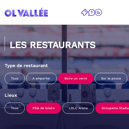
LES RESTAURANTS
Type de restaurant
Tous
A emporter
Boire un verre
Sur le pouce
Lieux
Tous
Pôle de loisirs
LDLC Arena
Groupama Stadi