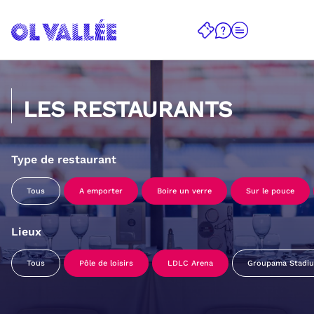
LES RESTAURANTS
Type de restaurant
Tous
A emporter
Boire un verre
Sur le pouce
Lieux
Tous
Pôle de loisirs
LDLC Arena
Groupama Stadi