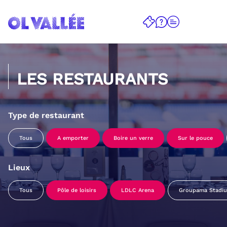
LES RESTAURANTS
Type de restaurant
Tous
A emporter
Boire un verre
Sur le pouce
Lieux
Tous
Pôle de loisirs
LDLC Arena
Groupama Stadi