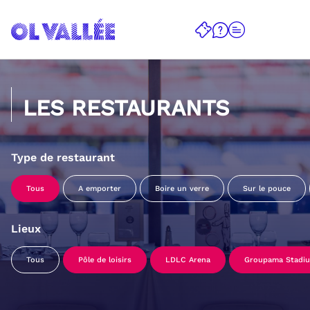
LES RESTAURANTS
Type de restaurant
Tous
A emporter
Boire un verre
Sur le pouce
Lieux
Tous
Pôle de loisirs
LDLC Arena
Groupama Stadi