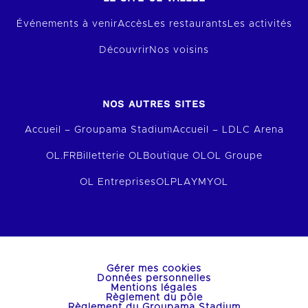
Événements à venir
Accès
Les restaurants
Les activités
Découvrir
Nos voisins
NOS AUTRES SITES
Accueil – Groupama Stadium
Accueil – LDLC Arena
OL.FR
Billetterie OL
Boutique OL
OL Groupe
OL Entreprises
OLPLAY
MYOL
Gérer mes cookies
Données personnelles
Mentions légales
Règlement du pôle
Règlement du Groupama Stadium