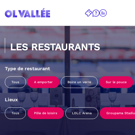
LES RESTAURANTS
Type de restaurant
Tous
A emporter
Boire un verre
Sur le pouce
Lieux
Tous
Pôle de loisirs
LDLC Arena
Groupama Stadi