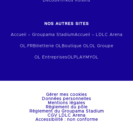
Découvrir
Nos voisins
NOS AUTRES SITES
Accueil – Groupama Stadium
Accueil – LDLC Arena
OL.FR
Billetterie OL
Boutique OL
OL Groupe
OL Entreprises
OLPLAY
MYOL
Gérer mes cookies
Données personnelles
Mentions légales
Règlement du pôle
Règlement du Groupama Stadium
CGV LDLC Arena
Accessibilité : non conforme