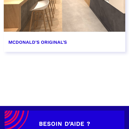
MCDONALD'S ORIGINAL'S
EN SAVOIR PLUS
BESOIN D’AIDE ?