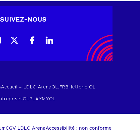
SUIVEZ-NOUS
m
Accueil – LDLC Arena
OL.FR
Billetterie OL
ntreprises
OLPLAY
MYOL
ium
CGV LDLC Arena
Accessibilité : non conforme