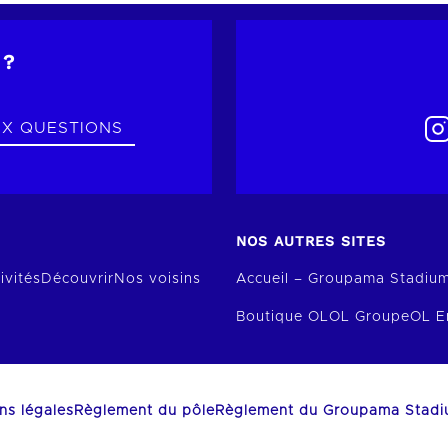
 ?
UX QUESTIONS
NOS AUTRES SITES
ivités
Découvrir
Nos voisins
Accueil – Groupama Stadiu
Boutique OL
OL Groupe
OL E
ns légales
Règlement du pôle
Règlement du Groupama Stad