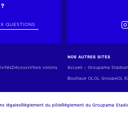
 ?
UX QUESTIONS
NOS AUTRES SITES
ivités
Découvrir
Nos voisins
Accueil – Groupama Stadiu
Boutique OL
OL Groupe
OL E
ns légales
Règlement du pôle
Règlement du Groupama Stad