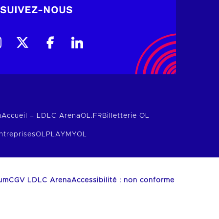
SUIVEZ-NOUS
m
Accueil – LDLC Arena
OL.FR
Billetterie OL
ntreprises
OLPLAY
MYOL
ium
CGV LDLC Arena
Accessibilité : non conforme