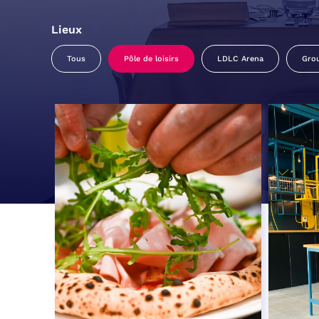
Lieux
Tous
Pôle de loisirs
LDLC Arena
Gro