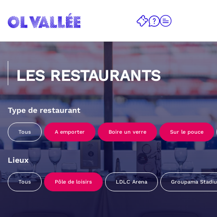
LES RESTAURANTS
Type de restaurant
Tous
A emporter
Boire un verre
Sur le pouce
Lieux
Tous
Pôle de loisirs
LDLC Arena
Groupama Stadi