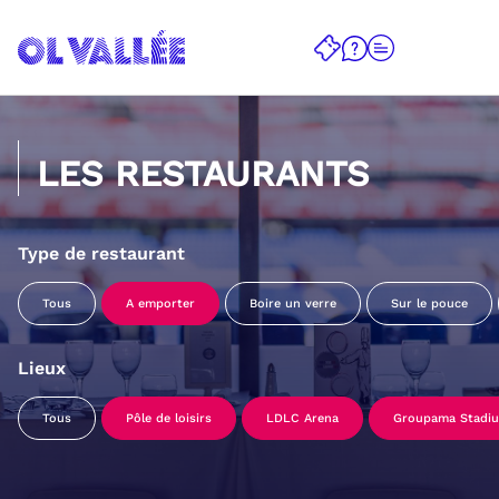
LES RESTAURANTS
Type de restaurant
Tous
A emporter
Boire un verre
Sur le pouce
Lieux
Tous
Pôle de loisirs
LDLC Arena
Groupama Stadi