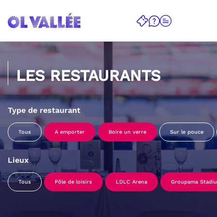
LES RESTAURANTS
Type de restaurant
Tous
A emporter
Boire un verre
Sur le pouce
Lieux
Tous
Pôle de loisirs
LDLC Arena
Groupama Stadi