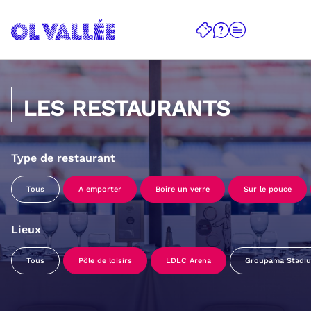
LES RESTAURANTS
Type de restaurant
Tous
A emporter
Boire un verre
Sur le pouce
Lieux
Tous
Pôle de loisirs
LDLC Arena
Groupama Stadi