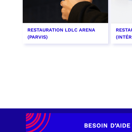
RESTAURATION LDLC ARENA
RESTA
(PARVIS)
(INTÉR
EN SAVOIR PLUS
EN SAV
BESOIN D’AIDE