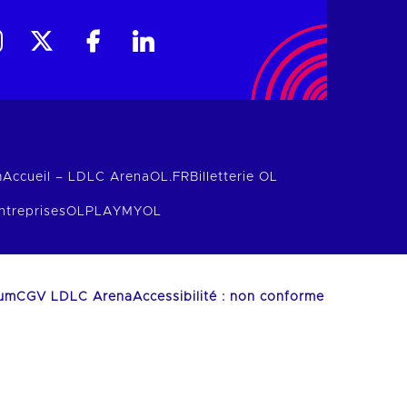
m
Accueil – LDLC Arena
OL.FR
Billetterie OL
ntreprises
OLPLAY
MYOL
ium
CGV LDLC Arena
Accessibilité : non conforme