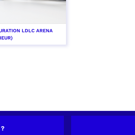
URATION LDLC ARENA
IEUR)
OIR PLUS
 ?