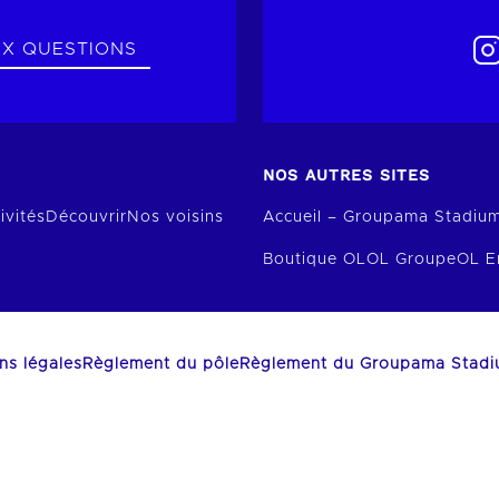
UX QUESTIONS
NOS AUTRES SITES
ivités
Découvrir
Nos voisins
Accueil – Groupama Stadiu
Boutique OL
OL Groupe
OL E
ns légales
Règlement du pôle
Règlement du Groupama Stad