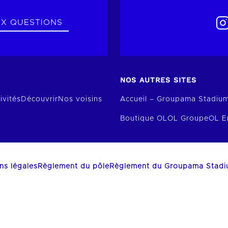
UX QUESTIONS
NOS AUTRES SITES
ivités
Découvrir
Nos voisins
Accueil – Groupama Stadiu
Boutique OL
OL Groupe
OL E
ns légales
Règlement du pôle
Règlement du Groupama Stad