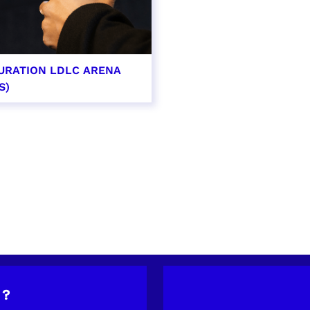
URATION LDLC ARENA
S)
OIR PLUS
 ?