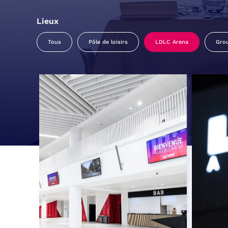
Lieux
Tous
Pôle de loisirs
LDLC Arena
Gro