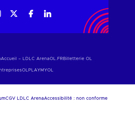
m
Accueil – LDLC Arena
OL.FR
Billetterie OL
ntreprises
OLPLAY
MYOL
ium
CGV LDLC Arena
Accessibilité : non conforme