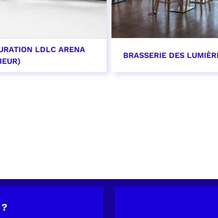
URATION LDLC ARENA
BRASSERIE DES LUMIÈR
IEUR)
OIR PLUS
EN SAVOIR PLUS
 ?