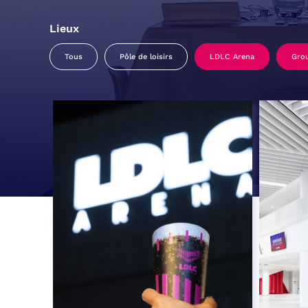
Lieux
Tous
Pôle de loisirs
LDLC Arena
Gro