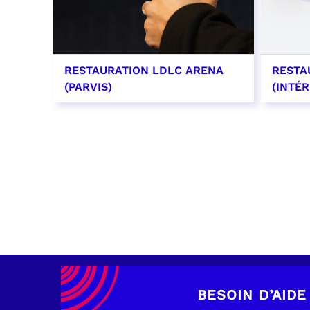
RESTAURATION LDLC ARENA
RESTA
(PARVIS)
(INTÉR
EN SAVOIR PLUS
EN SAV
BESOIN D’AIDE