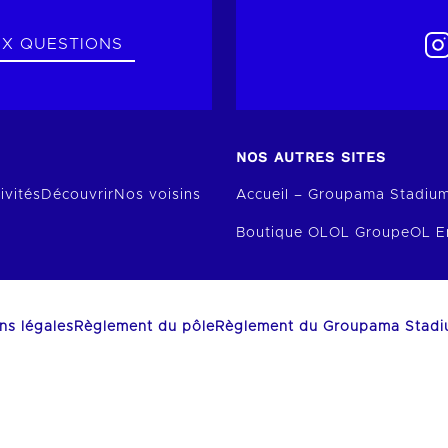
UX QUESTIONS
NOS AUTRES SITES
ivités
Découvrir
Nos voisins
Accueil – Groupama Stadiu
Boutique OL
OL Groupe
OL E
ns légales
Règlement du pôle
Règlement du Groupama Stad