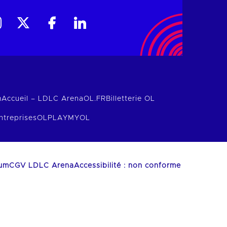
m
Accueil – LDLC Arena
OL.FR
Billetterie OL
ntreprises
OLPLAY
MYOL
ium
CGV LDLC Arena
Accessibilité : non conforme