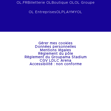
OL.FR
Billetterie OL
Boutique OL
OL Groupe
OL Entreprises
OLPLAY
MYOL
Gérer mes cookies
Données personnelles
Mentions légales
Règlement du pôle
Règlement du Groupama Stadium
CGV LDLC Arena
Accessibilité : non conforme