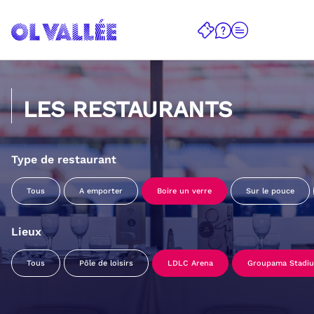
LES RESTAURANTS
Type de restaurant
Tous
A emporter
Boire un verre
Sur le pouce
Lieux
Tous
Pôle de loisirs
LDLC Arena
Groupama Stadi