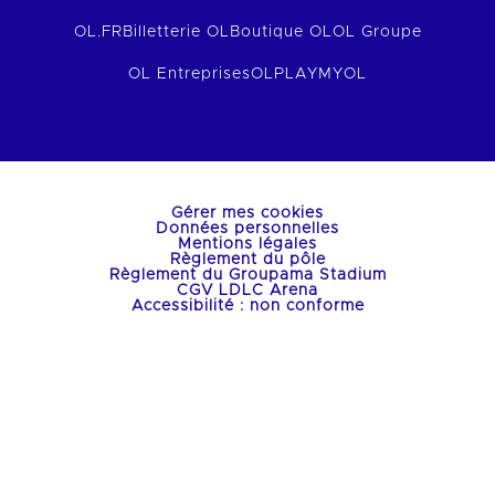
OL.FR
Billetterie OL
Boutique OL
OL Groupe
OL Entreprises
OLPLAY
MYOL
Gérer mes cookies
Données personnelles
Mentions légales
Règlement du pôle
Règlement du Groupama Stadium
CGV LDLC Arena
Accessibilité : non conforme