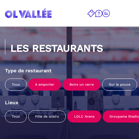
LES RESTAURANTS
Type de restaurant
Tous
A emporter
Boire un verre
Sur le pouce
Lieux
Tous
Pôle de loisirs
LDLC Arena
Groupama Stadi