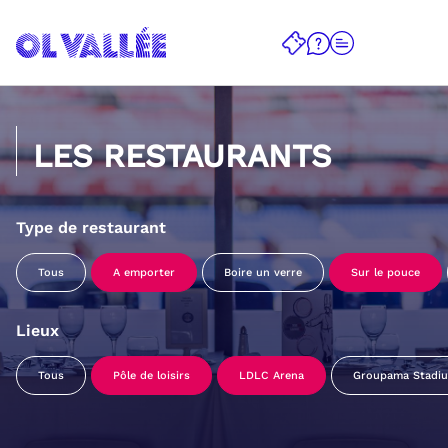
LES RESTAURANTS
Type de restaurant
Tous
A emporter
Boire un verre
Sur le pouce
Lieux
Tous
Pôle de loisirs
LDLC Arena
Groupama Stadi