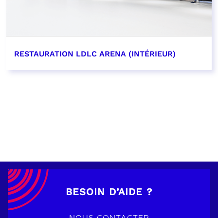
RESTAURATION LDLC ARENA (INTÉRIEUR)
EN SAVOIR PLUS
BESOIN D’AIDE ?