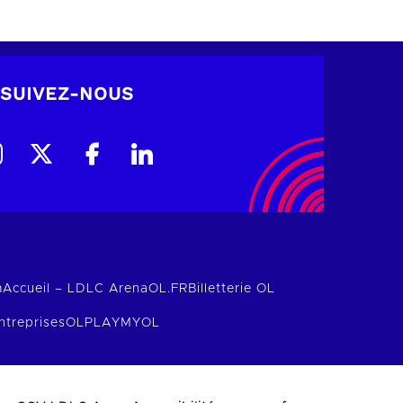
SUIVEZ-NOUS
m
Accueil – LDLC Arena
OL.FR
Billetterie OL
ntreprises
OLPLAY
MYOL