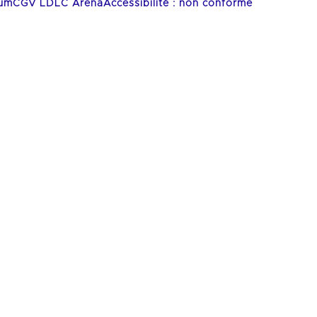
ium
CGV LDLC Arena
Accessibilité : non conforme