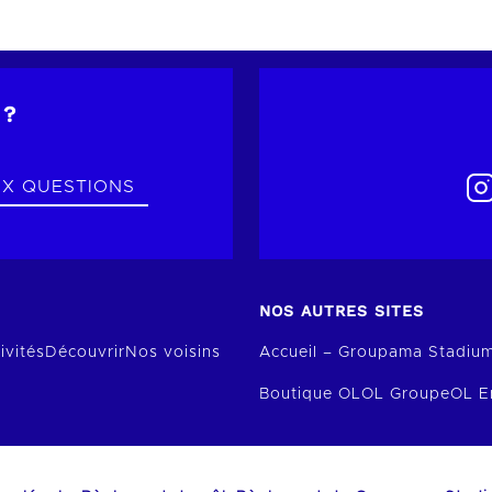
 ?
UX QUESTIONS
NOS AUTRES SITES
ivités
Découvrir
Nos voisins
Accueil – Groupama Stadiu
Boutique OL
OL Groupe
OL E