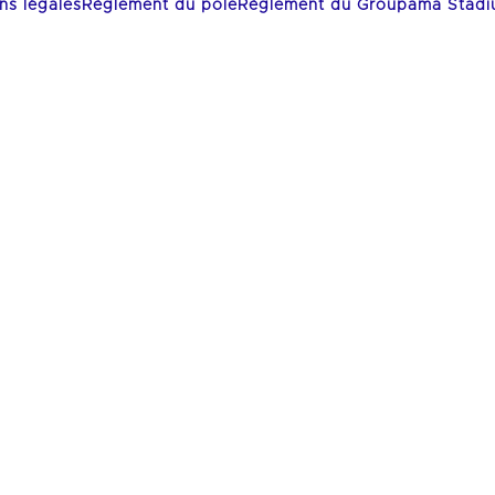
ns légales
Règlement du pôle
Règlement du Groupama Stad