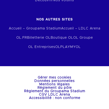
Découvrir
Nos voisins
NOS AUTRES SITES
Accueil – Groupama Stadium
Accueil – LDLC Arena
OL.FR
Billetterie OL
Boutique OL
OL Groupe
OL Entreprises
OLPLAY
MYOL
Gérer mes cookies
Données personnelles
Mentions légales
Règlement du pôle
Règlement du Groupama Stadium
CGV LDLC Arena
Accessibilité : non conforme