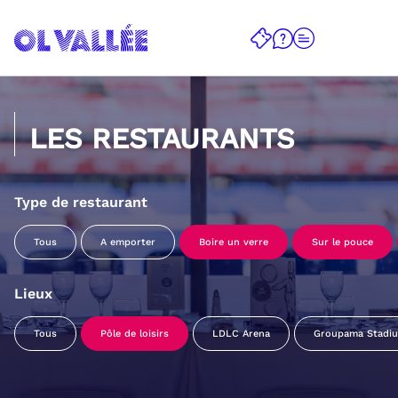
LES RESTAURANTS
Type de restaurant
Tous
A emporter
Boire un verre
Sur le pouce
Lieux
Tous
Pôle de loisirs
LDLC Arena
Groupama Stadi