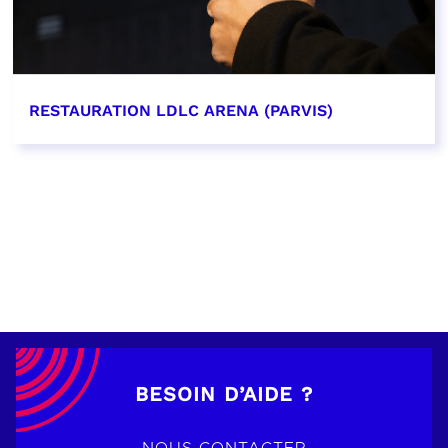
RESTAURATION LDLC ARENA (PARVIS)
EN SAVOIR PLUS
BESOIN D’AIDE ?