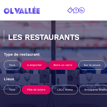
LES RESTAURANTS
Type de restaurant
Tous
A emporter
Boire un verre
Sur le pouce
Lieux
Tous
Pôle de loisirs
LDLC Arena
Groupama Stadi