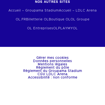
NOS AUTRES SITES
Accueil – Groupama Stadium
Accueil – LDLC Arena
OL.FR
Billetterie OL
Boutique OL
OL Groupe
OL Entreprises
OLPLAY
MYOL
Gérer mes cookies
Données personnelles
Mentions légales
Règlement du pôle
Règlement du Groupama Stadium
CGV LDLC Arena
Accessibilité : non conforme