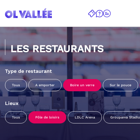
LES RESTAURANTS
Type de restaurant
Tous
A emporter
Boire un verre
Sur le pouce
Lieux
Tous
Pôle de loisirs
LDLC Arena
Groupama Stadi