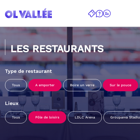
LES RESTAURANTS
Type de restaurant
Tous
A emporter
Boire un verre
Sur le pouce
Lieux
Tous
Pôle de loisirs
LDLC Arena
Groupama Stadi