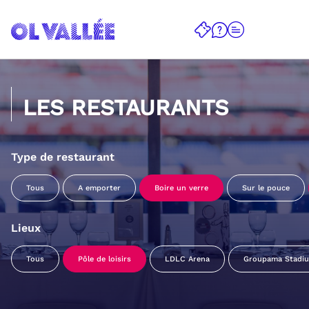
LES RESTAURANTS
Type de restaurant
Tous
A emporter
Boire un verre
Sur le pouce
Lieux
Tous
Pôle de loisirs
LDLC Arena
Groupama Stadi