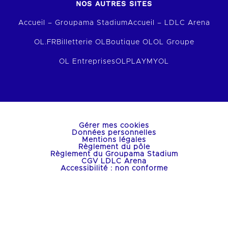
NOS AUTRES SITES
Accueil – Groupama Stadium
Accueil – LDLC Arena
OL.FR
Billetterie OL
Boutique OL
OL Groupe
OL Entreprises
OLPLAY
MYOL
Gérer mes cookies
Données personnelles
Mentions légales
Règlement du pôle
Règlement du Groupama Stadium
CGV LDLC Arena
Accessibilité : non conforme