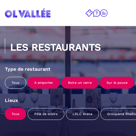
LES RESTAURANTS
Type de restaurant
Tous
A emporter
Boire un verre
Sur le pouce
Lieux
Tous
Pôle de loisirs
LDLC Arena
Groupama Stadi