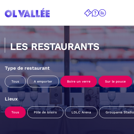
LES RESTAURANTS
Type de restaurant
Tous
A emporter
Boire un verre
Sur le pouce
Lieux
Tous
Pôle de loisirs
LDLC Arena
Groupama Stadi