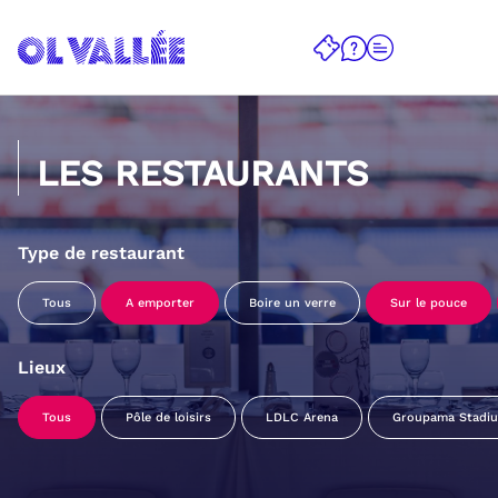
LES RESTAURANTS
Type de restaurant
Tous
A emporter
Boire un verre
Sur le pouce
Lieux
Tous
Pôle de loisirs
LDLC Arena
Groupama Stadi