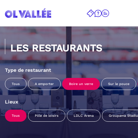
LES RESTAURANTS
Type de restaurant
Tous
A emporter
Boire un verre
Sur le pouce
Lieux
Tous
Pôle de loisirs
LDLC Arena
Groupama Stadi