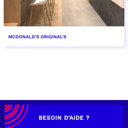
MCDONALD'S ORIGINAL'S
EN SAVOIR PLUS
BESOIN D’AIDE ?