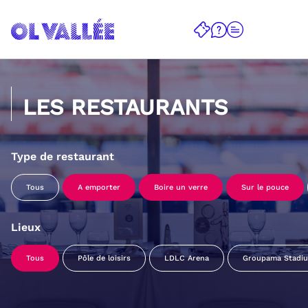
LES RESTAURANTS
Type de restaurant
Tous
A emporter
Boire un verre
Sur le pouce
Lieux
Tous
Pôle de loisirs
LDLC Arena
Groupama Stadi