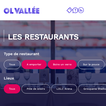
LES RESTAURANTS
Type de restaurant
Tous
A emporter
Boire un verre
Sur le pouce
Lieux
Tous
Pôle de loisirs
LDLC Arena
Groupama Stadi