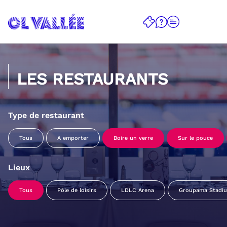
LES RESTAURANTS
Type de restaurant
Tous
A emporter
Boire un verre
Sur le pouce
Lieux
Tous
Pôle de loisirs
LDLC Arena
Groupama Stadi