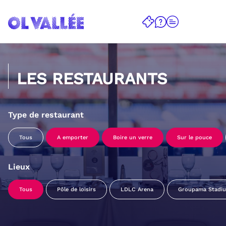
LES RESTAURANTS
Type de restaurant
Tous
A emporter
Boire un verre
Sur le pouce
Lieux
Tous
Pôle de loisirs
LDLC Arena
Groupama Stadi