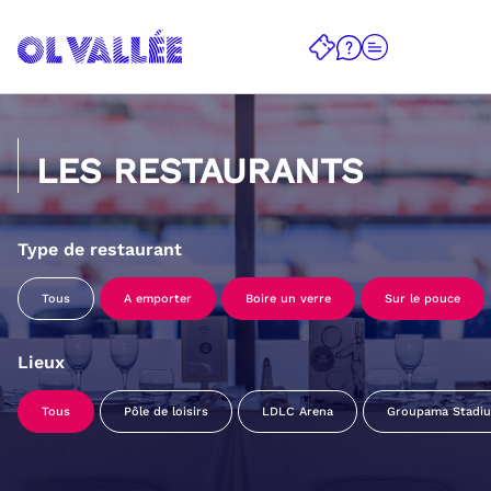
LES RESTAURANTS
Type de restaurant
Tous
A emporter
Boire un verre
Sur le pouce
Lieux
Tous
Pôle de loisirs
LDLC Arena
Groupama Stadi