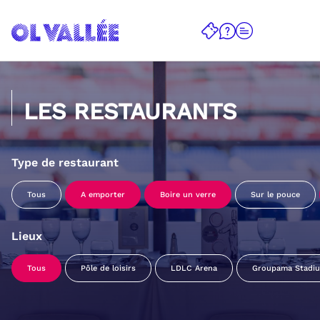
LES RESTAURANTS
Type de restaurant
Tous
A emporter
Boire un verre
Sur le pouce
Lieux
Tous
Pôle de loisirs
LDLC Arena
Groupama Stadi