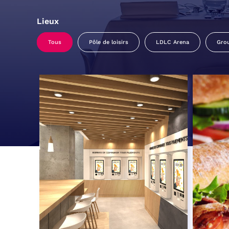
Lieux
Tous
Pôle de loisirs
LDLC Arena
Gro