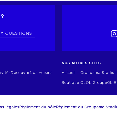
 ?
UX QUESTIONS
NOS AUTRES SITES
ivités
Découvrir
Nos voisins
Accueil – Groupama Stadiu
Boutique OL
OL Groupe
OL E
ns légales
Règlement du pôle
Règlement du Groupama Stad