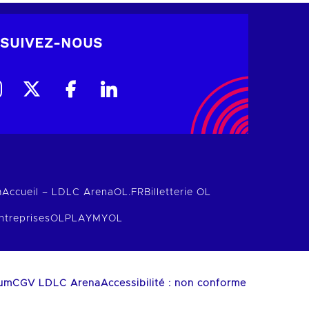
SUIVEZ-NOUS
m
Accueil – LDLC Arena
OL.FR
Billetterie OL
ntreprises
OLPLAY
MYOL
ium
CGV LDLC Arena
Accessibilité : non conforme