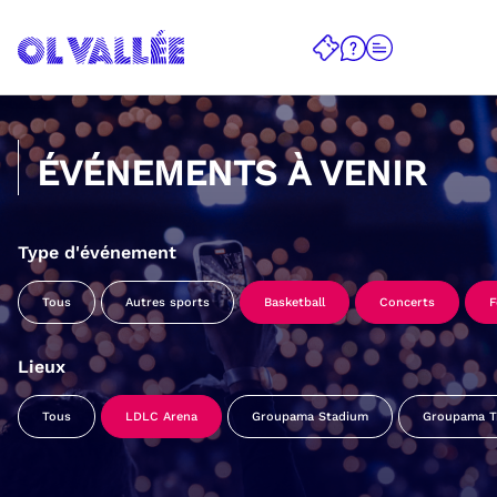
ÉVÉNEMENTS À VENIR
Type d'événement
Tous
Autres sports
Basketball
Concerts
F
Lieux
Tous
LDLC Arena
Groupama Stadium
Groupama Tr