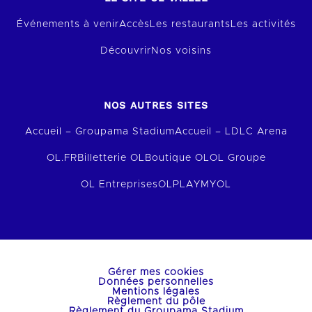
Événements à venir
Accès
Les restaurants
Les activités
Découvrir
Nos voisins
NOS AUTRES SITES
Accueil – Groupama Stadium
Accueil – LDLC Arena
OL.FR
Billetterie OL
Boutique OL
OL Groupe
OL Entreprises
OLPLAY
MYOL
Gérer mes cookies
Données personnelles
Mentions légales
Règlement du pôle
Règlement du Groupama Stadium