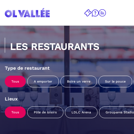
LES RESTAURANTS
Type de restaurant
Tous
A emporter
Boire un verre
Sur le pouce
Lieux
Tous
Pôle de loisirs
LDLC Arena
Groupama Stadi