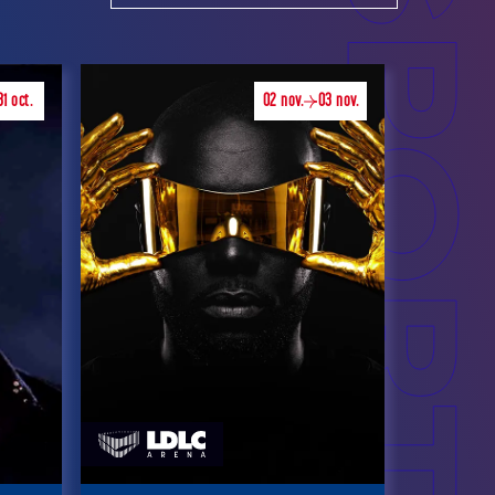
31
oct.
02
nov.
03
nov.