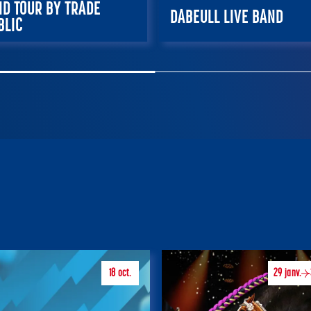
ND TOUR BY TRADE
DABEULL LIVE BAND
BLIC
tobre 2026 – 20:00
31 octobre 2026 – 20:0
ER
RÉSERVER
18
oct.
29
janv.