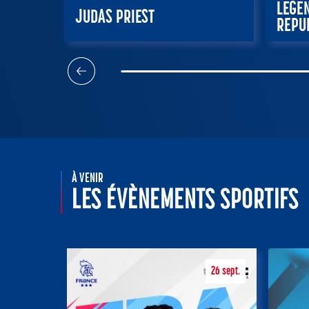
LEGE
JUDAS PRIEST
REPU
14 septembre 2026 – 20:00
29 oc
RÉSERVER
RÉSERV
À VENIR
LES ÉVÈNEMENTS SPORTIFS
26
sept.