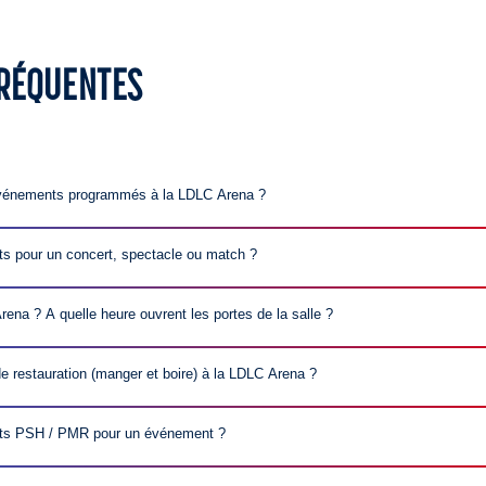
FRÉQUENTES
événements programmés à la LDLC Arena ?
vénements programmés sur le calendrier.
ts pour un concert, spectacle ou match ?
enir en transports en commun, en voiture, en moto et en vél
événement depuis le calendrier pour trouver toutes les inf
na ? A quelle heure ouvrent les portes de la salle ?
que les horaires d’ouverture.
enir en transports en commun, en voiture, en moto et en vél
événement depuis le calendrier pour trouver toutes les inf
de restauration (manger et boire) à la LDLC Arena ?
que les horaires d’ouverture.
lutions de restauration à l’extérieur et à l’intérieur de la L
iture et boisson sera proposée en fonction des événements.
ets PSH / PMR pour un événement ?
 situé à quelques pas de la LDLC Arena, vous propose différ
erver des billets pour un événement ou un billet d’accessibili
etterie PSH/PMR est ouverte aux titulaires d’une carte d’inva