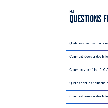
FAQ
QUESTIONS 
Quels sont les prochains 
Retrouvez tous les é
Comment réserver des bille
Il est possible de v
page dédiée à votre 
Comment venir à la LDLC Are
l’accessibilité ainsi 
Il est possible de v
page dédiée à votre 
Quelles sont les solutions 
l’accessibilité ainsi 
Il existe plusieurs so
diversifiée de nourr
Comment réserver des bill
loisirs d’OL Vallée,
restauration.
Si vous souhaitez rés
ce formulaire. La bill