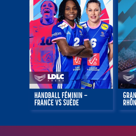
HANDBALL FÉMININ –
GRAN
FRANCE VS SUÈDE
RHÔN
26 septembre 2026 – 20:00
18 o
RÉSERVER
RÉSER