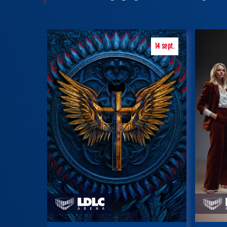
14
sept.