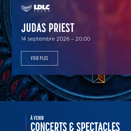
GR
AL
JUDAS PRIEST
18 o
V
À VENIR
CONCERTS & SPECTACLES