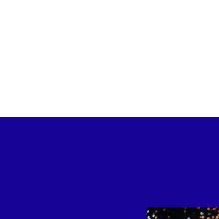
offrir un spectacle à la f
cuivres et des percussion
Pensée comme une véritabl
redécouvrir des classique
spectaculaire.
Après avoir conquis le pu
sa route à travers la Fran
l’esprit de l’une des plus
Ce concert est produit pa