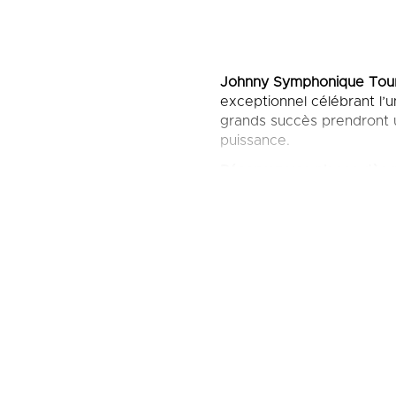
Johnny Symphonique Tou
exceptionnel célébrant l’
grands succès prendront u
puissance.
Réservez vos places dès 
Le
Johnny Symphonique 
relecture inédite de ses 
emblématiques révèlent tou
Sur scène, un grand orch