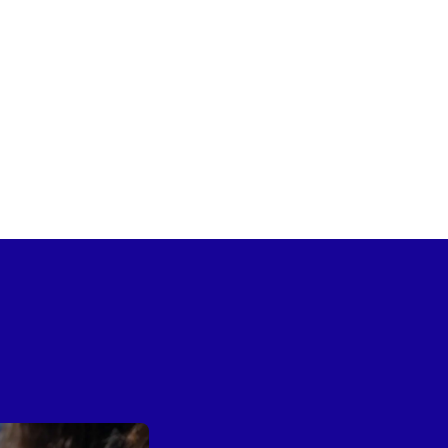
richesse des cordes, des
toutes les générations à
ans une version
mphonique Tour
poursuit
en musique, fidèle à