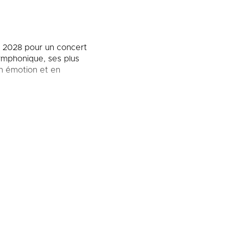
r 2028
pour un concert
ymphonique, ses plus
en émotion et en
yday en proposant une
niques, ses titres
prètes passionnés pour