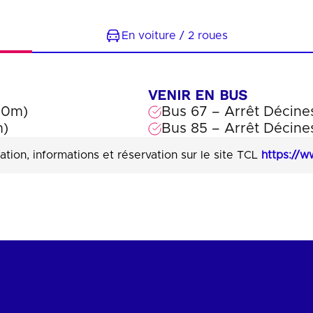
En voiture / 2 roues
VENIR EN BUS
00m)
Bus 67 – Arrêt Décin
m)
Bus 85 – Arrêt Décine
cation, informations et réservation sur le site TCL
https://ww