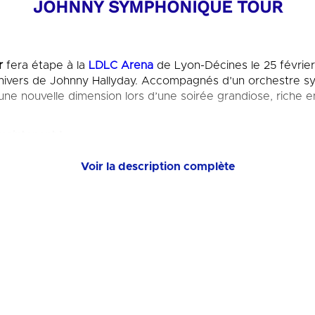
JOHNNY SYMPHONIQUE TOUR
r
fera étape à la
LDLC Arena
de Lyon-Décines le
25 févrie
univers de Johnny Hallyday. Accompagnés d’un orchestre s
ne nouvelle dimension lors d’une soirée grandiose, riche 
maintenant !
Voir la description complète
A PROPOS
Tour
rend hommage à l’immense répertoire de Johnny Hall
plus grandes chansons. Portés par des arrangements sympho
te leur intensité et leur émotion.
estre symphonique accompagne des musiciens et des inter