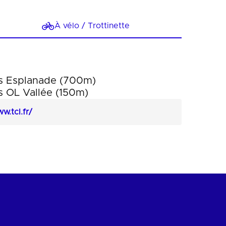
À vélo / Trottinette
es Esplanade (700m)
s OL Vallée (150m)
w.tcl.fr/