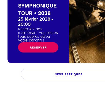
SYMPHONIQUE
TOUR • 2028
25 février 2028 -
20:00
Réservez dès
maintenant vos places
tous publics et/ou
votre parking !
RÉSERVER
INFOS PRATIQUES