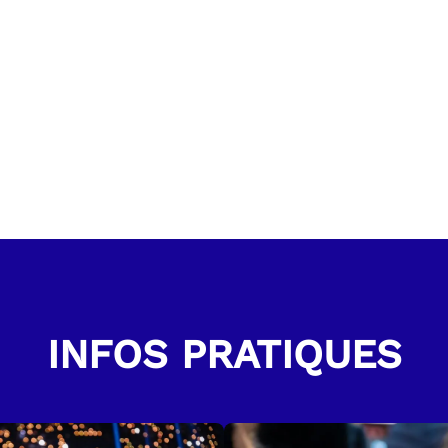
ois puissant et élégant. Chaque morceau est sublimé par la 
s, créant une expérience musicale unique.
e célébration de l’œuvre de Johnny, cette tournée invite 
s tels que
Que je t’aime
,
L’Envie
ou encore
Allumer le feu
d
blic lors de ses précédentes représentations, le
Johnny Sy
ce et promet une soirée riche en émotion, en souvenirs et 
 grandes légendes de la chanson française.
r Arachnée Productions. N° L-R-25-3237 / L-R-25-3238
INFOS PRATIQUES