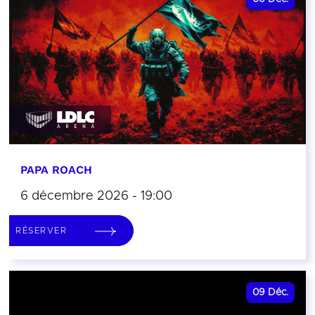
PAPA ROACH
6 décembre 2026 - 19:00
RÉSERVER
09
Déc.