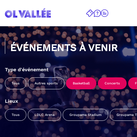
ÉVÉNEMENTS À VENIR
Type d'événement
Tous
Autres sports
Basketball
Concerts
F
Lieux
Tous
LDLC Arena
Groupama Stadium
Groupama Tr