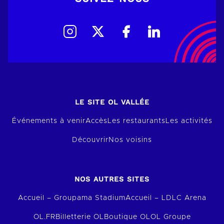
LE SITE OL VALLÉE
Événements à venir
Accès
Les restaurants
Les activités
Découvrir
Nos voisins
NOS AUTRES SITES
Accueil – Groupama Stadium
Accueil – LDLC Arena
OL.FR
Billetterie OL
Boutique OL
OL Groupe