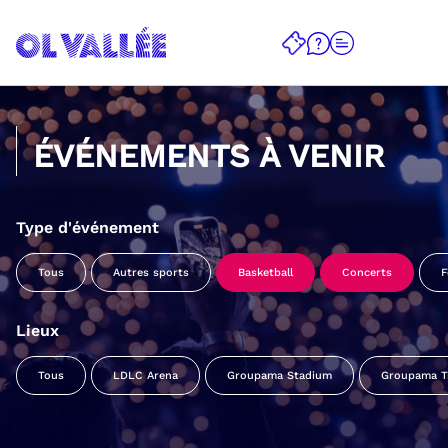
ÉVÉNEMENTS À VENIR
Type d'événement
Tous
Autres sports
Basketball
Concerts
F
Lieux
Tous
LDLC Arena
Groupama Stadium
Groupama Tr