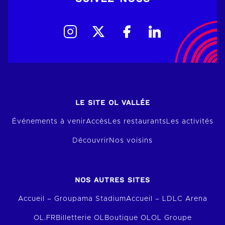
LE SITE OL VALLÉE
Événements à venir
Accès
Les restaurants
Les activités
Découvrir
Nos voisins
NOS AUTRES SITES
Accueil – Groupama Stadium
Accueil – LDLC Arena
OL.FR
Billetterie OL
Boutique OL
OL Groupe