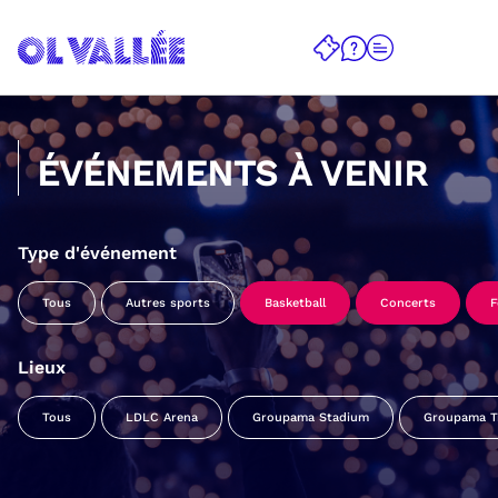
ÉVÉNEMENTS À VENIR
Type d'événement
Tous
Autres sports
Basketball
Concerts
F
Lieux
Tous
LDLC Arena
Groupama Stadium
Groupama Tr